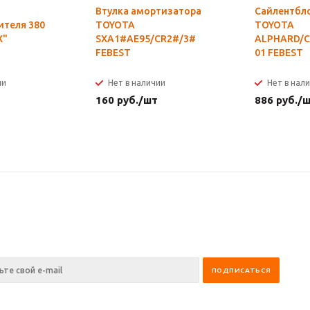
Втулка амортизатора
Сайлентбл
ителя 380
TOYOTA
TOYOTA
X"
SXA1#AE95/CR2#/3#
ALPHARD/C
FEBEST
01 FEBEST
ии
Нет в наличии
Нет в нал
160
руб.
/шт
886
руб.
/