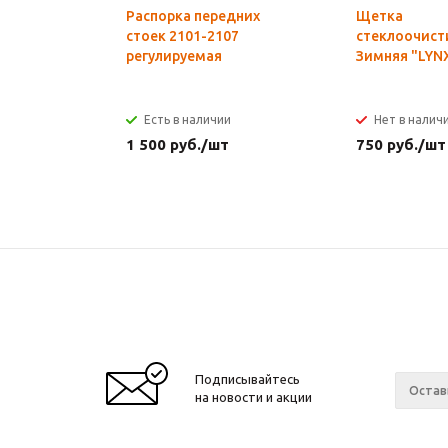
Распорка передних
Щетка
стоек 2101-2107
стеклоочист
регулируемая
Зимняя "LYN
Есть в наличии
Нет в налич
1 500
руб.
/шт
750
руб.
/шт
Подписывайтесь
на новости и акции