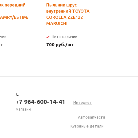
ок передний
Пыльник шрус
Ремкомпл
внутренний TOYOTA
переднег
AMRY/ESTIMA/HARRIER/KLUGER/WINDOM/RX330
COROLLA ZZE122
TOYOTA N
MARUICHI
NCP3#NC
'01- F FE
ичии
Нет в наличии
Нет в н
шт
700
руб.
/шт
765
руб.
+
7 964-600-14-41
Интернет
магазин
Автозапчасти
Кузовные детали