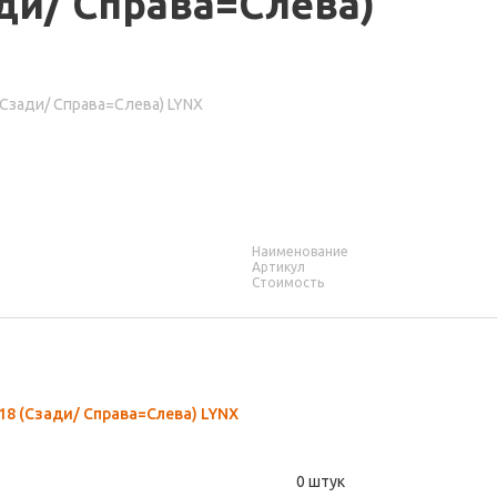
ади/ Справа=Слева)
 (Сзади/ Справа=Слева) LYNX
Наименование
Артикул
Стоимость
-18 (Сзади/ Справа=Слева) LYNX
0 штук