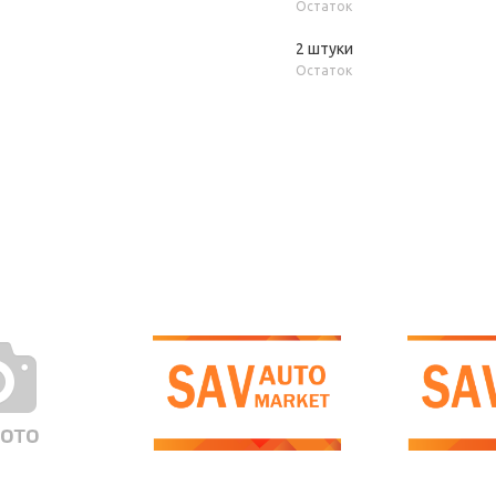
Остаток
2 штуки
Остаток