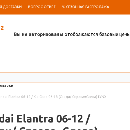
Я ДОСТАВКИ
ВОПРОС-ОТВЕТ
% СЕЗОННАЯ РАСПРОДАЖА
22
Вы не авторизованы
отображаются базовые цен
омарки
dai Elantra 06-12 / Kia Ceed 06-18 (Сзади/ Справа=Слева) LYNX
i Elantra 06-12 /